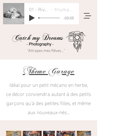
01 - River Flows In You
Yiruma - Rivers Flow In You
-03:05
"Attrapes mes Rêves..."
Thème Garage
Idéal pour un petit mécano en herbe,
ce décor conviendra autant à des petits
garçons qu'à des petites filles, et même
aux nouveaux-nés...