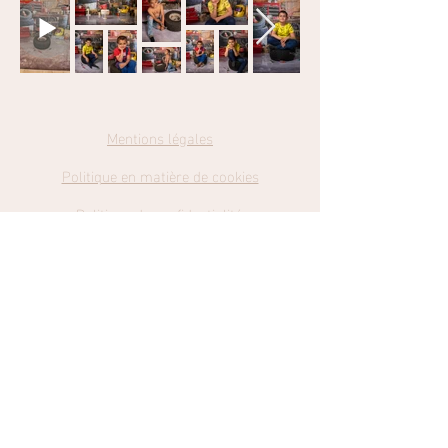
Mentions légales
Politique en matière de cookies
Politique de confidentialité
Conditions
Générales de Ventes
Catch my Dreams Photography
Retrouvez-moi sur Facebook et Instagram en cliquant sur les liens
cmd-photography@hotmail.com
© 2023 par Julie Brun. Créé avec Wix.com