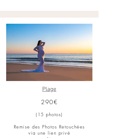
Plage
290€
(1
5 photos)
Remise des Photos Reto
uchées
via une lien privé