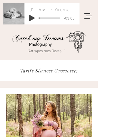
01 - River Flows In You
Yiruma - Rivers Flow In You
-03:05
"Attrapes mes Rêves..."
Tarifs Séances Grossesse: