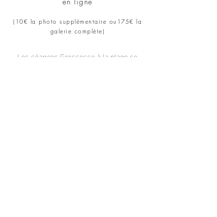
en ligne
(10€ la photo supplémentaire ou
175
€ la
galerie complète
)
Les séances Grossesse à la plage se
dérouleront sur le Bassin d'Arcachon.
Elles durent environ 1h / 1h30.
Des robes et accessoires seront à votre
disposition pour les shooting.
Les photos se réalisent généralement
vers le 7ème ou 8ème mois de
grosse
ss
e
.
(A partir du mois d'Avril jusqu'à Octobre, en
fonction de la météo)