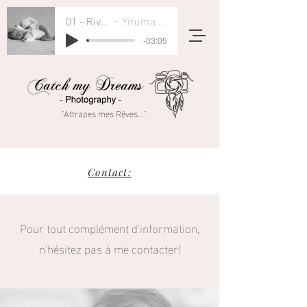
01 - River Flows In You
Yiruma - Rivers Flow In You
-03:05
"Attrapes mes Rêves..."
Contact:
Pour tout complément d'information,
n'hésitez pas à me contacter!