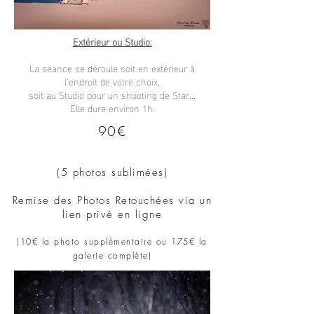
Extérieur ou Studio:
La séance se déroule soit en extérieur à
l'endroit de votre choix,
soit au Studio pour un shooting de Star...
Elle dure environ 1h.
90€
(5
photos sublimées)
Remise des Photos Retouchées via un
lien privé
en ligne
(
10€ la photo supplémentaire ou
​ 175
€ la
galerie complète
)