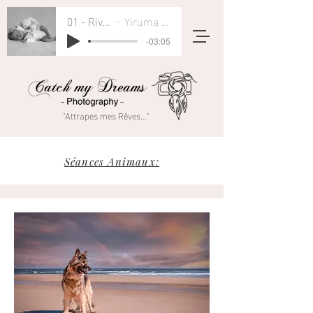
01 - River Flows In You
Yiruma - Rivers Flow In You
-03:05
"Attrapes mes Rêves..."
Séances Animaux: