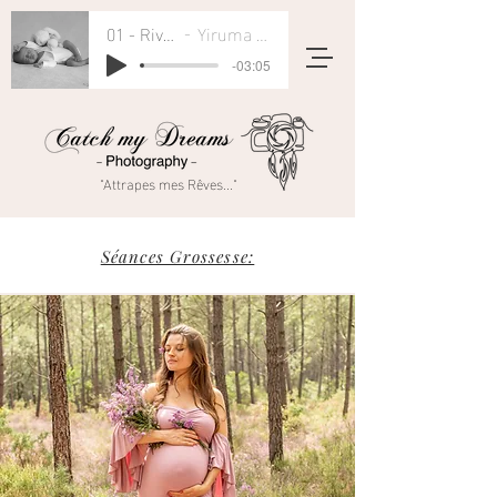
01 - River Flows In You
Yiruma - Rivers Flow In You
-03:05
"Attrapes mes Rêves..."
Séances Grossesse: