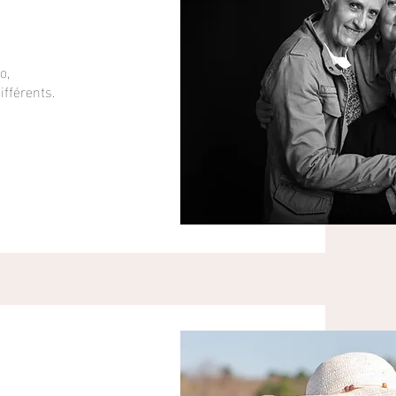
o,
ifférents.