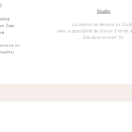
)
Studio:
otos
La séance se déroule au Studi
un lien
avec la possibilité de choisir 2 fonds d
ne
Elle dure environ 1h.
entaire ou
omplète
)