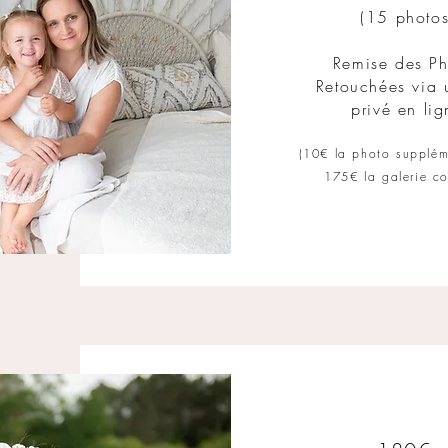
(15
photos
Remise des Ph
Retouchées via 
privé
en lig
(
10€ la photo supplém
175
€ la galerie c