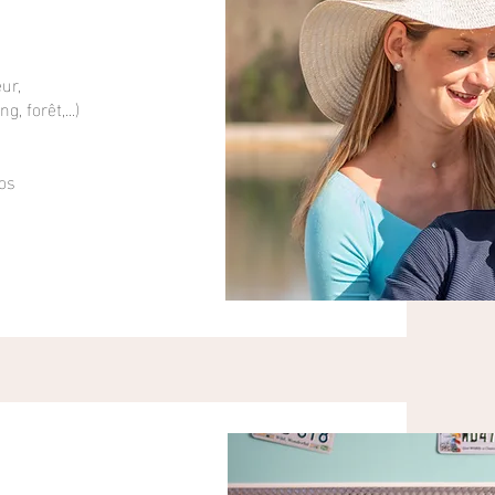
ur,
, forêt,...)
os