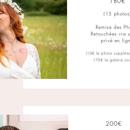
180€
(15 photos
Remise des Ph
Retouchées via u
privé
en lig
(
10€ la photo supplém
175
€ la galerie c
200€