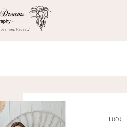
rapes mes Rêves..."
180€