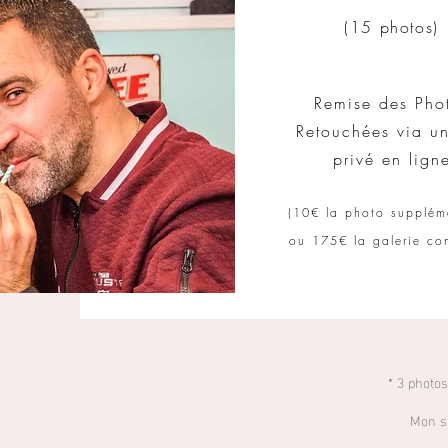
(15 photos)
Remise des Pho
Retouchées
via un
privé
en lign
(
10€ la photo supplém
ou
​
175
€ la galerie co
* 3 photos
Mon si