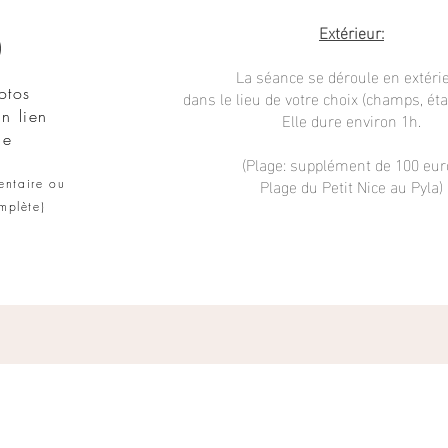
Extérieur:
)
La séance se déroule en extérie
otos
dans le lieu de votre choix (champs, étang
n lien
Elle dure environ 1h.
ne
(Plage: supplément de 100 eur
Plage du Petit Nice au Pyla)
entaire ou
omplète
)