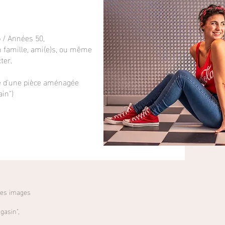
 / Années 50,
en famille, ami(e)s, ou même
ter.
e d'une pièce aménagée
in")
 des images
gasin",