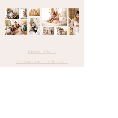
Mentions légales
Politique en matière de cookies
Politique de confidentialité
Conditions
Générales de Ventes
Catch my Dreams Photography
Retrouvez-moi sur Facebook et Instagram en cliquant sur les liens