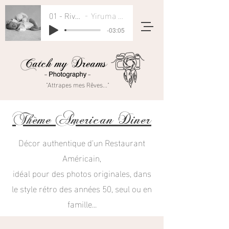
01 - River Flows In You
Yiruma - Rivers Flow In You
-03:05
"Attrapes mes Rêves..."
Thème American Diner
Décor authentique d'un Restaurant
Américain,
idéal pour des photos originales, dans
le style rétro des années 50, seul ou en
famille...