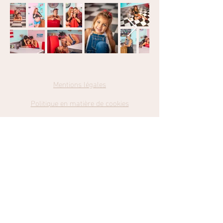
Mentions légales
Politique en matière de cookies
Politique de confidentialité
Conditions
Générales de Ventes
Catch my Dreams Photography
Retrouvez-moi sur Facebook et Instagram en cliquant sur les liens
cmd-photography@hotmail.com