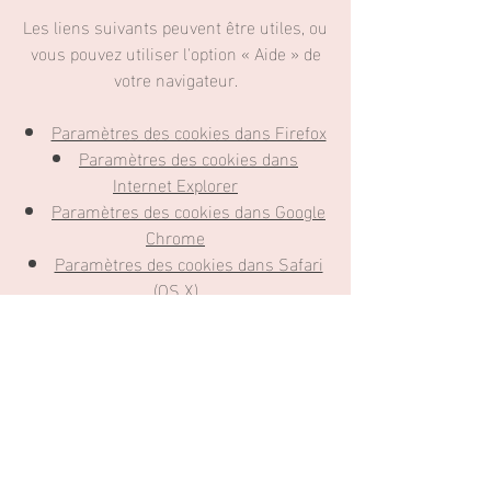
Les liens suivants peuvent être utiles, ou
vous pouvez utiliser l'option
«
Aide
»
de
votre navigateur.
Paramètres des cookies dans Firefox
Paramètres des cookies dans
Internet Explorer
Paramètres des cookies dans Google
Chrome
Paramètres des cookies dans Safari
(OS X)
Paramètres des cookies dans Safari
(iOS)
Paramètres des cookies dans Android
Pour refuser et empêcher que vos
données soient utilisées par Google
Analytics sur tous les sites web,