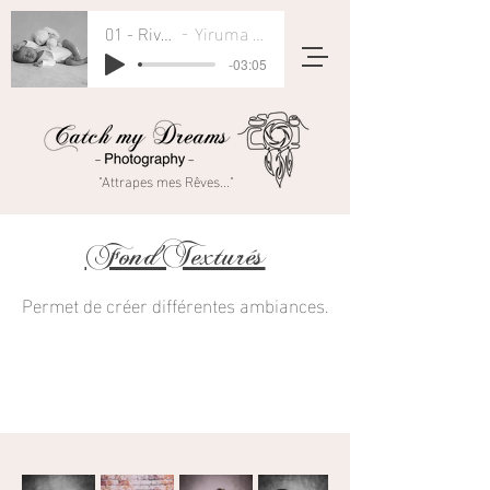
01 - River Flows In You
Yiruma - Rivers Flow In You
-03:05
"Attrapes mes Rêves..."
FondTexturés
Permet de créer différentes ambiances.