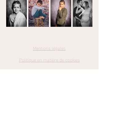
Mentions légales
Politique en matière de cookies
Politique de confidentialité
Conditions
Générales de Ventes
Catch my Dreams Photography
Retrouvez-moi sur Facebook et Instagram en cliquant sur les liens
cmd-photography@hotmail.com
© 2023 par Julie Brun. Créé avec Wix.com