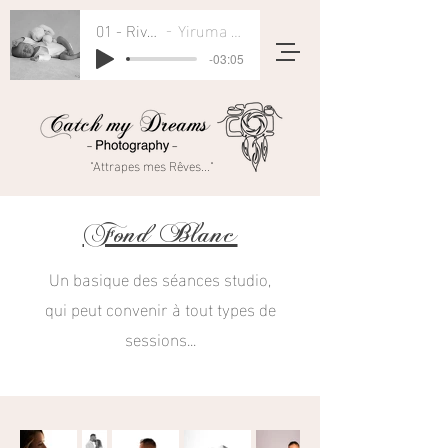
01 - River Flows In You
Yiruma - Rivers Flow In You
-03:05
"Attrapes mes Rêves..."
Fond Blanc
Un basique des séances studio,
qui peut convenir à tout types de
sessions...