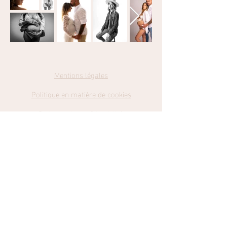
Mentions légales
Politique en matière de cookies
Politique de confidentialité
Conditions
Générales de Ventes
Catch my Dreams Photography
Retrouvez-moi sur Facebook et Instagram en cliquant sur les liens
cmd-photography@hotmail.com
© 2023 par Julie Brun. Créé avec Wix.com