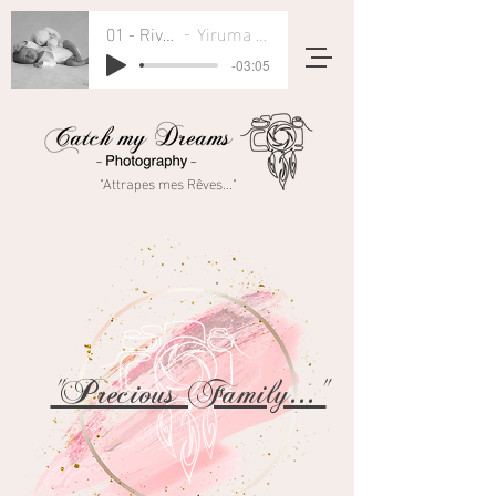
01 - River Flows In You
Yiruma - Rivers Flow In You
-03:05
"Attrapes mes Rêves..."
"Precious Family..."