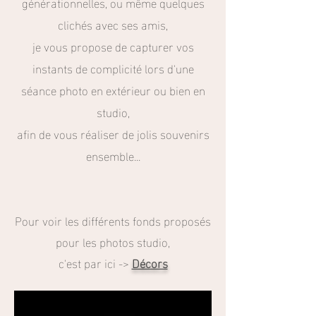
générationnelles, ou même quelques
clichés avec ses amis,
je vous propose de capturer vos
instants de complicité lors d'une
séance photo en extérieur ou bien en
studio,
afin de vous réaliser de jolis souvenirs
ensemble...
Pour voir les différents fonds proposés
pour les photos studio,
c'est par ici ->
Décors