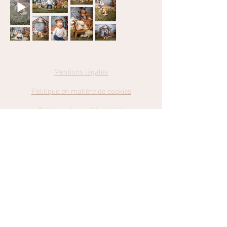
Mentions légales
Politique en matière de cookies
Politique de confidentialité
Conditions
Générales de Ventes
Catch my Dreams Photography
Retrouvez-moi sur Facebook et Instagram en cliquant sur les liens
cmd-photography@hotmail.com
© 2023 par Julie Brun. Créé avec Wix.com