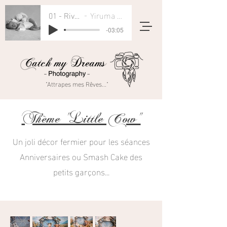
01 - River Flows In You
Yiruma - Rivers Flow In You
-03:05
"Attrapes mes Rêves..."
Thème "Little Cow"
Un joli décor fermier pour les séances
Anniversaires ou Smash Cake des
petits garçons...