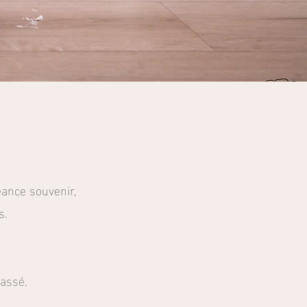
éance souvenir,
s.
passé.