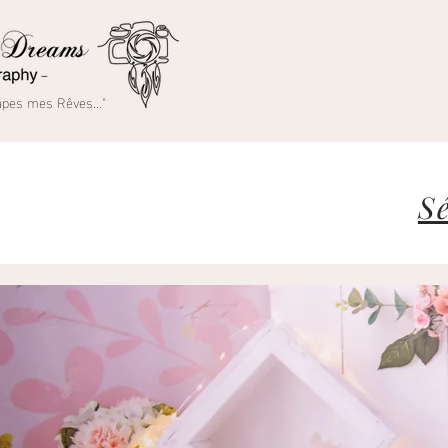
rapes mes Rêves..."
S