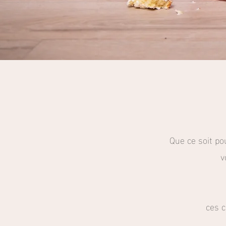
Que ce soit po
v
ces c